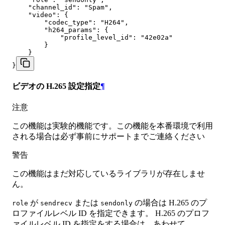
    "channel_id": "Spam",

    "video": {

        "codec_type": "H264",

        "h264_params": {

            "profile_level_id": "42e02a"

        }

    }

}
ビデオの H.265 設定指定
¶
注意
この機能は実験的機能です。この機能を本番環境で利用
される場合は必ず事前にサポートまでご連絡ください
警告
この機能はまだ対応しているライブラリが存在しませ
ん。
が
または
の場合は H.265 のプ
role
sendrecv
sendonly
ロファイルレベル ID を指定できます。 H.265 のプロフ
ァイルレベル ID を指定をする場合は、あわせて