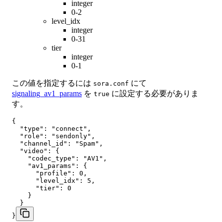
integer
0-2
level_idx
integer
0-31
tier
integer
0-1
この値を指定するには
にて
sora.conf
signaling_av1_params
を
に設定する必要がありま
true
す。
{

  "type": "connect",

  "role": "sendonly",

  "channel_id": "Spam",

  "video": {

    "codec_type": "AV1",

    "av1_params": {

      "profile": 0,

      "level_idx": 5,

      "tier": 0

    }

  }

}