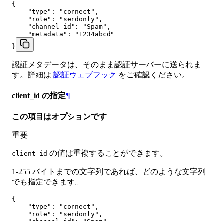
{

    "type": "connect",

    "role": "sendonly",

    "channel_id": "Spam",

    "metadata": "1234abcd"

}
認証メタデータは、そのまま認証サーバーに送られま
す。詳細は
認証ウェブフック
をご確認ください。
client_id の指定
¶
この項目はオプションです
重要
の値は重複することができます。
client_id
1-255 バイトまでの文字列であれば、どのような文字列
でも指定できます。
{

    "type": "connect",

    "role": "sendonly",
