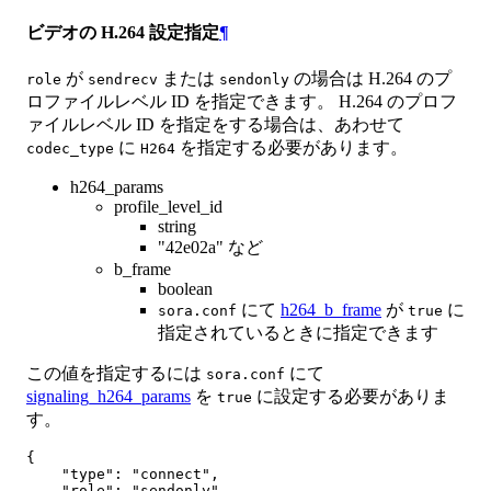
ビデオの H.264 設定指定
¶
が
または
の場合は H.264 のプ
role
sendrecv
sendonly
ロファイルレベル ID を指定できます。 H.264 のプロフ
ァイルレベル ID を指定をする場合は、あわせて
に
を指定する必要があります。
codec_type
H264
h264_params
profile_level_id
string
"42e02a" など
b_frame
boolean
にて
h264_b_frame
が
に
sora.conf
true
指定されているときに指定できます
この値を指定するには
にて
sora.conf
signaling_h264_params
を
に設定する必要がありま
true
す。
{

    "type": "connect",

    "role": "sendonly",
