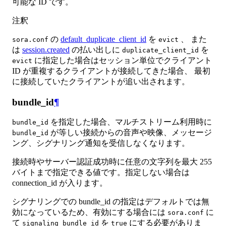
可能な ID です。
注釈
の
default_duplicate_client_id
を
、 また
sora.conf
evict
は
session.created
の払い出しに
を
duplicate_client_id
に指定した場合はセッション単位でクライアント
evict
ID が重複するクライアントが接続してきた場合、 最初
に接続していたクライアントが追い出されます。
bundle_id
¶
を指定した場合、マルチストリーム利用時に
bundle_id
が等しい接続からの音声や映像、メッセージ
bundle_id
ング、シグナリング通知を受信しなくなります。
接続時やサーバー認証成功時に任意の文字列を最大 255
バイトまで指定できる値です。指定しない場合は
connection_id が入ります。
シグナリングでの bundle_id の指定はデフォルトでは無
効になっているため、有効にする場合には
に
sora.conf
て
を
にする必要がありま
signaling_bundle_id
true