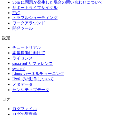
Sora に問題が発生した場合の問い合わせについて
サポートライフサイクル
FAQ
トラブルシューティング
ワークアラウンド
開発ツール
設定
チュートリアル
本番稼働に向けて
ライセンス
sora.conf リファレンス
systemd
Linux カーネルチューニング
IPv6 での動作について
メタデータ
センシティブデータ
ログ
ログファイル
ログの型定義