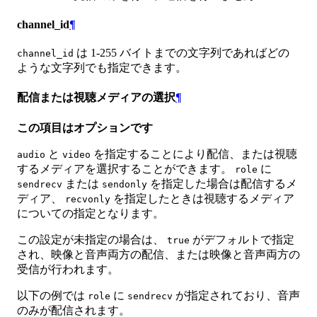
channel_id
¶
は 1-255 バイトまでの文字列であればどの
channel_id
ような文字列でも指定できます。
配信または視聴メディアの選択
¶
この項目はオプションです
と
を指定することにより配信、または視聴
audio
video
するメディアを選択することができます。
に
role
または
を指定した場合は配信するメ
sendrecv
sendonly
ディア、
を指定したときは視聴するメディア
recvonly
についての指定となります。
この設定が未指定の場合は、
がデフォルトで指定
true
され、映像と音声両方の配信、または映像と音声両方の
受信が行われます。
以下の例では
に
が指定されており、音声
role
sendrecv
のみが配信されます。