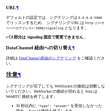
URL
¶
デフォルトの設定では、シグナリングは
0.0.0.0:5000
でリッスンするため、 シグナリング URL は
http://<サ
となります。
ーバーのアドレス>:5000/signaling
パス部分は /signaling 固定で変更できません
。
DataChannel 経由への切り替え
¶
詳細は
DataChannel 経由のシグナリング
をご確認くださ
い。
注意
¶
シグナリングが完了しても WebSocket の接続は切断しな
いでください。WebSocket の接続が切れると Sora は
WebRTC 接続を終了します。
30 秒以内に
を受信しなかった
"type": "answer"
場合、 Sora は接続を終了します