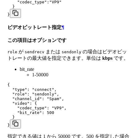
    "codec_type":"VP9"

  }

}
ビデオビットレート指定
¶
この項目はオプションです
が
または
の場合はビデオビッ
role
sendrecv
sendonly
トレートの最大値を指定できます。単位は
kbps
です。
bit_rate
1-50000
{

  "type": "connect",

  "role": "sendonly",

  "channel_id": "Spam",

  "video": {

    "codec_type": "VP9",

    "bit_rate": 500

  }

}
指定できる値は 1 から 50000 です。500 を指定した場合