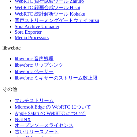
WebRTC 負荷試験ツール Zakuro
WebRTC 録画合成ツール Hisui
WebRTC 統計解析ツール Kohaku
音声ストリーミングゲートウェイ Suzu
Sora Archive Uploader
Sora Exporter
Media Processors
libwebrtc
libwebrtc 音声処理
libwebrtc リップシンク
libwebrtc ペーサー
libwebrtc ミキサーのストリーム数上限
その他
マルチストリーム
Microsoft Edge の WebRTC について
Apple Safari の WebRTC について
NGINX
オープンソースライセンス
古いリリースノート