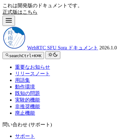
これは開発版のドキュメントです。
正式版はこちら
WebRTC SFU Sora ドキュメント
2026.1.0
search
Ctrl+K
⌘K
重要なお知らせ
リリースノート
用語集
動作環境
既知の問題
実験的機能
非推奨機能
廃止機能
問い合わせ (サポート)
サポート