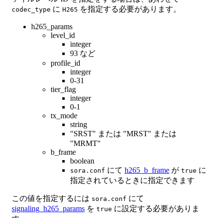
に
を指定する必要があります。
codec_type
H265
h265_params
level_id
integer
93 など
profile_id
integer
0-31
tier_flag
integer
0-1
tx_mode
string
"SRST" または "MRST" または
"MRMT"
b_frame
boolean
にて
h265_b_frame
が
に
sora.conf
true
指定されているときに指定できます
この値を指定するには
にて
sora.conf
signaling_h265_params
を
に設定する必要がありま
true