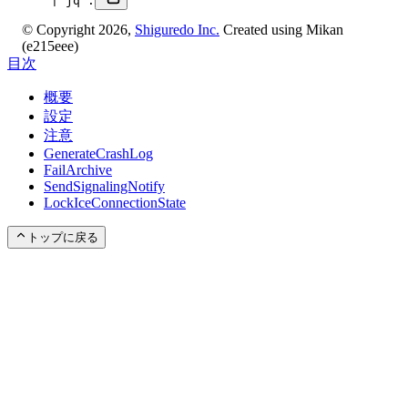
    | jq .
© Copyright 2026,
Shiguredo Inc.
Created using Mikan
(e215eee)
目次
概要
設定
注意
GenerateCrashLog
FailArchive
SendSignalingNotify
LockIceConnectionState
トップに戻る