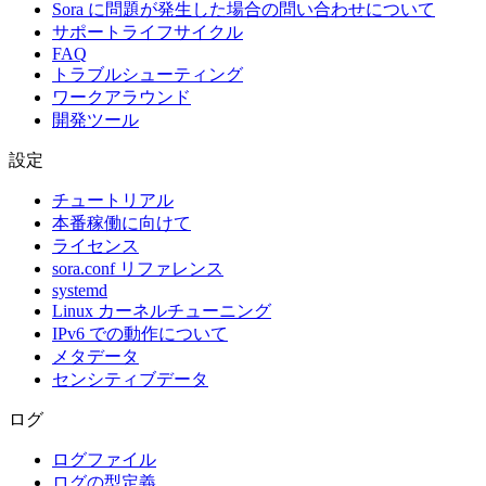
Sora に問題が発生した場合の問い合わせについて
サポートライフサイクル
FAQ
トラブルシューティング
ワークアラウンド
開発ツール
設定
チュートリアル
本番稼働に向けて
ライセンス
sora.conf リファレンス
systemd
Linux カーネルチューニング
IPv6 での動作について
メタデータ
センシティブデータ
ログ
ログファイル
ログの型定義