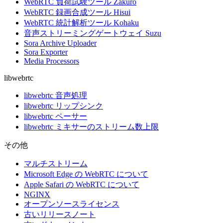
WebRTC 負荷試験ツール Zakuro
WebRTC 録画合成ツール Hisui
WebRTC 統計解析ツール Kohaku
音声ストリーミングゲートウェイ Suzu
Sora Archive Uploader
Sora Exporter
Media Processors
libwebrtc
libwebrtc 音声処理
libwebrtc リップシンク
libwebrtc ペーサー
libwebrtc ミキサーのストリーム数上限
その他
マルチストリーム
Microsoft Edge の WebRTC について
Apple Safari の WebRTC について
NGINX
オープンソースライセンス
古いリリースノート