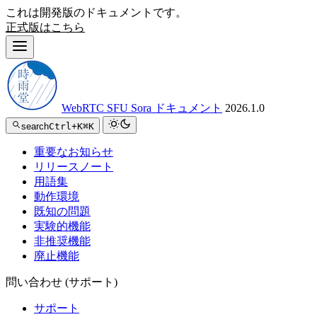
これは開発版のドキュメントです。
正式版はこちら
WebRTC SFU Sora ドキュメント
2026.1.0
search
Ctrl+K
⌘K
重要なお知らせ
リリースノート
用語集
動作環境
既知の問題
実験的機能
非推奨機能
廃止機能
問い合わせ (サポート)
サポート