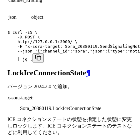
channel_id
string
json
object
$ curl -sS \

    -X POST \

    http://127.0.0.1:3000/ \

    -H "x-sora-target: Sora_20380119.SendSignalingNot
    --json '{"channel_id":"sora","json":{"type":"noti
    | jq .
LockIceConnectionState
¶
バージョン 2024.2.0 で追加。
x-sora-target
:
Sora_20380119.LockIceConnectionState
ICE コネクションステートの状態を指定した状態に変更
しロックします。ICE コネクションステートのテストな
どに利用してください。