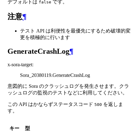
デフォルトは
です。
false
注意
¶
テスト API は利便性を最優先にするため破壊的変
更を積極的に行います
GenerateCrashLog
¶
x-sora-target
:
Sora_20380119.GenerateCrashLog
意図的に Sora のクラッシュログを発生させます。クラ
ッシュログの監視のテストなどに利用してください。
この API はかならずステータスコード
を返しま
500
す。
キー
型