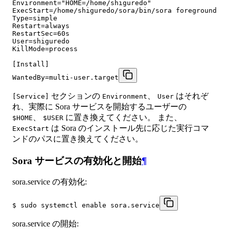
Environment="HOME=/home/shiguredo"

ExecStart=/home/shiguredo/sora/bin/sora foreground

Type=simple

Restart=always

RestartSec=60s

User=shiguredo

KillMode=process

[Install]

WantedBy=multi-user.target
セクションの
、
はそれぞ
[Service]
Environment
User
れ、実際に Sora サービスを開始するユーザーの
、
に置き換えてください。 また、
$HOME
$USER
は Sora のインストール先に応じた実行コマ
ExecStart
ンドのパスに置き換えてください。
Sora サービスの有効化と開始
¶
sora.service の有効化:
$ sudo systemctl enable sora.service
sora.service の開始: