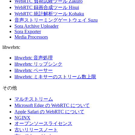
WebRTC 負荷試験ツール Zakuro
WebRTC 録画合成ツール Hisui
WebRTC 統計解析ツール Kohaku
音声ストリーミングゲートウェイ Suzu
Sora Archive Uploader
Sora Exporter
Media Processors
libwebrtc
libwebrtc 音声処理
libwebrtc リップシンク
libwebrtc ペーサー
libwebrtc ミキサーのストリーム数上限
その他
マルチストリーム
Microsoft Edge の WebRTC について
Apple Safari の WebRTC について
NGINX
オープンソースライセンス
古いリリースノート