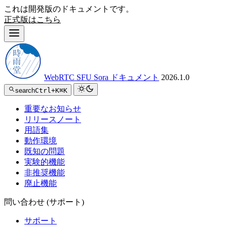
これは開発版のドキュメントです。
正式版はこちら
WebRTC SFU Sora ドキュメント
2026.1.0
search
Ctrl+K
⌘K
重要なお知らせ
リリースノート
用語集
動作環境
既知の問題
実験的機能
非推奨機能
廃止機能
問い合わせ (サポート)
サポート