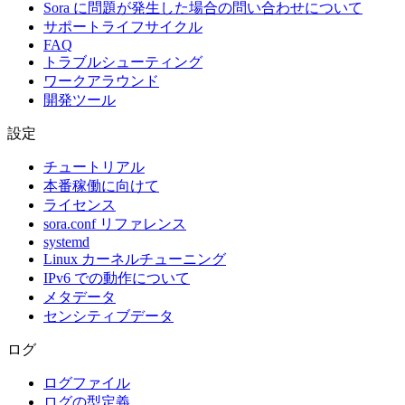
Sora に問題が発生した場合の問い合わせについて
サポートライフサイクル
FAQ
トラブルシューティング
ワークアラウンド
開発ツール
設定
チュートリアル
本番稼働に向けて
ライセンス
sora.conf リファレンス
systemd
Linux カーネルチューニング
IPv6 での動作について
メタデータ
センシティブデータ
ログ
ログファイル
ログの型定義