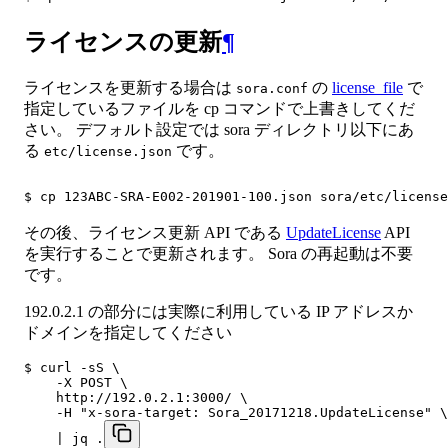
ライセンスの更新
¶
ライセンスを更新する場合は
の
license_file
で
sora.conf
指定しているファイルを cp コマンドで上書きしてくだ
さい。 デフォルト設定では sora ディレクトリ以下にあ
る
です。
etc/license.json
$ cp 123ABC-SRA-E002-201901-100.json sora/etc/license
その後、ライセンス更新 API である
UpdateLicense
API
を実行することで更新されます。 Sora の再起動は不要
です。
192.0.2.1 の部分には実際に利用している IP アドレスか
ドメインを指定してください
$ curl -sS \

    -X POST \

    http://192.0.2.1:3000/ \

    -H "x-sora-target: Sora_20171218.UpdateLicense" \

    | jq .