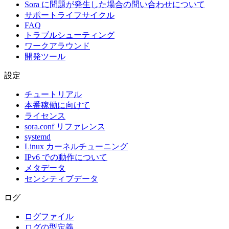
Sora に問題が発生した場合の問い合わせについて
サポートライフサイクル
FAQ
トラブルシューティング
ワークアラウンド
開発ツール
設定
チュートリアル
本番稼働に向けて
ライセンス
sora.conf リファレンス
systemd
Linux カーネルチューニング
IPv6 での動作について
メタデータ
センシティブデータ
ログ
ログファイル
ログの型定義