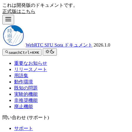
これは開発版のドキュメントです。
正式版はこちら
WebRTC SFU Sora ドキュメント
2026.1.0
search
Ctrl+K
⌘K
重要なお知らせ
リリースノート
用語集
動作環境
既知の問題
実験的機能
非推奨機能
廃止機能
問い合わせ (サポート)
サポート