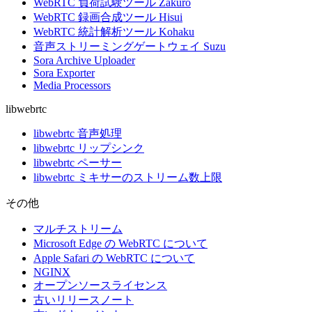
WebRTC 負荷試験ツール Zakuro
WebRTC 録画合成ツール Hisui
WebRTC 統計解析ツール Kohaku
音声ストリーミングゲートウェイ Suzu
Sora Archive Uploader
Sora Exporter
Media Processors
libwebrtc
libwebrtc 音声処理
libwebrtc リップシンク
libwebrtc ペーサー
libwebrtc ミキサーのストリーム数上限
その他
マルチストリーム
Microsoft Edge の WebRTC について
Apple Safari の WebRTC について
NGINX
オープンソースライセンス
古いリリースノート