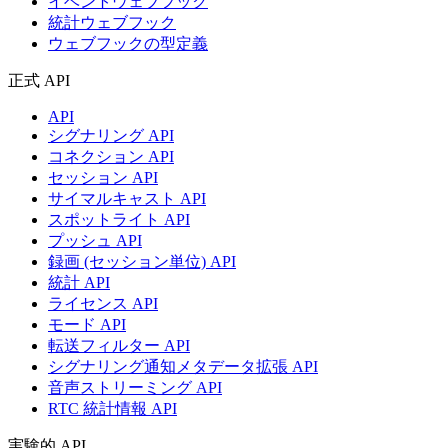
イベントウェブフック
統計ウェブフック
ウェブフックの型定義
正式 API
API
シグナリング API
コネクション API
セッション API
サイマルキャスト API
スポットライト API
プッシュ API
録画 (セッション単位) API
統計 API
ライセンス API
モード API
転送フィルター API
シグナリング通知メタデータ拡張 API
音声ストリーミング API
RTC 統計情報 API
実験的 API