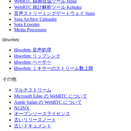
WebRTC 録画合成ツール Hisui
WebRTC 統計解析ツール Kohaku
音声ストリーミングゲートウェイ Suzu
Sora Archive Uploader
Sora Exporter
Media Processors
libwebrtc
libwebrtc 音声処理
libwebrtc リップシンク
libwebrtc ペーサー
libwebrtc ミキサーのストリーム数上限
その他
マルチストリーム
Microsoft Edge の WebRTC について
Apple Safari の WebRTC について
NGINX
オープンソースライセンス
古いリリースノート
古いドキュメント