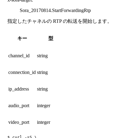
Sora_20170814.StartForwardingRtp
指定したチャネルの RTP の転送を開始します。
キー
型
channel_id
string
connection_id
string
ip_address
string
audio_port
integer
video_port
integer
$ curl -sS \
