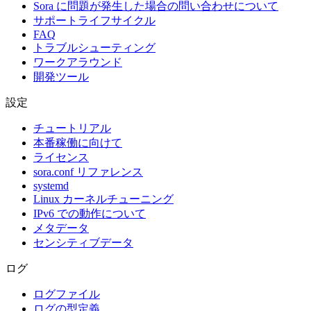
Sora に問題が発生した場合の問い合わせについて
サポートライフサイクル
FAQ
トラブルシューティング
ワークアラウンド
開発ツール
設定
チュートリアル
本番稼働に向けて
ライセンス
sora.conf リファレンス
systemd
Linux カーネルチューニング
IPv6 での動作について
メタデータ
センシティブデータ
ログ
ログファイル
ログの型定義