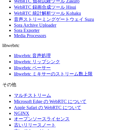
WebRTC 負荷試験ツール Zakuro
WebRTC 録画合成ツール Hisui
WebRTC 統計解析ツール Kohaku
音声ストリーミングゲートウェイ Suzu
Sora Archive Uploader
Sora Exporter
Media Processors
libwebrtc
libwebrtc 音声処理
libwebrtc リップシンク
libwebrtc ペーサー
libwebrtc ミキサーのストリーム数上限
その他
マルチストリーム
Microsoft Edge の WebRTC について
Apple Safari の WebRTC について
NGINX
オープンソースライセンス
古いリリースノート