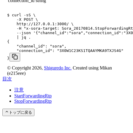
connection_id
string
$ curl -sS \

    -X POST \

    http://127.0.0.1:3000/ \

    -H "x-sora-target: Sora_20170814.StopForwardingRt
    --json '{"channel_id":"sora","connection_id":"3X0
    | jq .

{

    "channel_id": "sora",

    "connection_id": "3X0W1C23KS1TQAAYMKA9TXJS4G"

}
© Copyright 2026,
Shiguredo Inc.
Created using Mikan
(e215eee)
目次
注意
StartForwardingRtp
StopForwardingRtp
トップに戻る