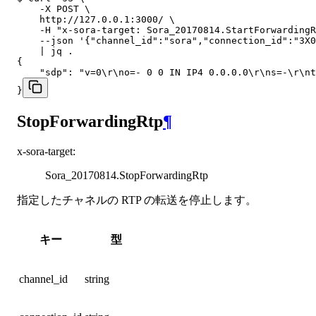
    -X POST \

    http://127.0.0.1:3000/ \

    -H "x-sora-target: Sora_20170814.StartForwardingR
    --json '{"channel_id":"sora","connection_id":"3X0
    | jq .

{

    "sdp": "v=0\r\no=- 0 0 IN IP4 0.0.0.0\r\ns=-\r\nt
}
StopForwardingRtp
¶
x-sora-target
:
Sora_20170814.StopForwardingRtp
指定したチャネルの RTP の転送を停止します。
キー
型
channel_id
string