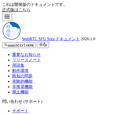
これは開発版のドキュメントです。
正式版はこちら
WebRTC SFU Sora ドキュメント
2026.1.0
search
Ctrl+K
⌘K
重要なお知らせ
リリースノート
用語集
動作環境
既知の問題
実験的機能
非推奨機能
廃止機能
問い合わせ (サポート)
サポート