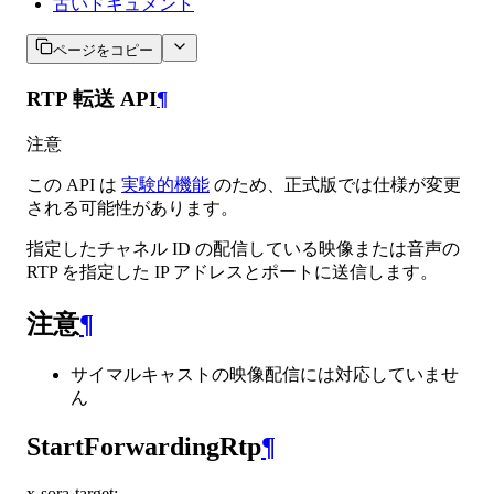
古いドキュメント
ページをコピー
RTP 転送 API
¶
注意
この API は
実験的機能
のため、正式版では仕様が変更
される可能性があります。
指定したチャネル ID の配信している映像または音声の
RTP を指定した IP アドレスとポートに送信します。
注意
¶
サイマルキャストの映像配信には対応していませ
ん
StartForwardingRtp
¶
x-sora-target
: