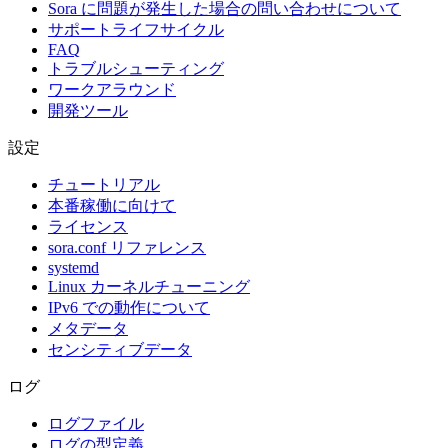
Sora に問題が発生した場合の問い合わせについて
サポートライフサイクル
FAQ
トラブルシューティング
ワークアラウンド
開発ツール
設定
チュートリアル
本番稼働に向けて
ライセンス
sora.conf リファレンス
systemd
Linux カーネルチューニング
IPv6 での動作について
メタデータ
センシティブデータ
ログ
ログファイル
ログの型定義