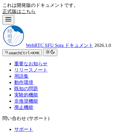
これは開発版のドキュメントです。
正式版はこちら
WebRTC SFU Sora ドキュメント
2026.1.0
search
Ctrl+K
⌘K
重要なお知らせ
リリースノート
用語集
動作環境
既知の問題
実験的機能
非推奨機能
廃止機能
問い合わせ (サポート)
サポート