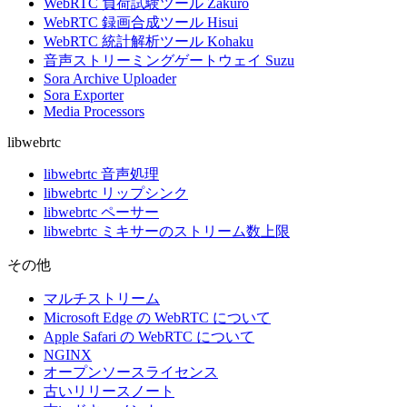
WebRTC 負荷試験ツール Zakuro
WebRTC 録画合成ツール Hisui
WebRTC 統計解析ツール Kohaku
音声ストリーミングゲートウェイ Suzu
Sora Archive Uploader
Sora Exporter
Media Processors
libwebrtc
libwebrtc 音声処理
libwebrtc リップシンク
libwebrtc ペーサー
libwebrtc ミキサーのストリーム数上限
その他
マルチストリーム
Microsoft Edge の WebRTC について
Apple Safari の WebRTC について
NGINX
オープンソースライセンス
古いリリースノート