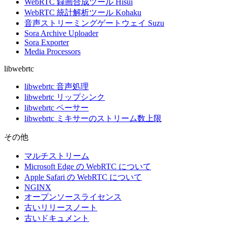
WebRTC 録画合成ツール Hisui
WebRTC 統計解析ツール Kohaku
音声ストリーミングゲートウェイ Suzu
Sora Archive Uploader
Sora Exporter
Media Processors
libwebrtc
libwebrtc 音声処理
libwebrtc リップシンク
libwebrtc ペーサー
libwebrtc ミキサーのストリーム数上限
その他
マルチストリーム
Microsoft Edge の WebRTC について
Apple Safari の WebRTC について
NGINX
オープンソースライセンス
古いリリースノート
古いドキュメント