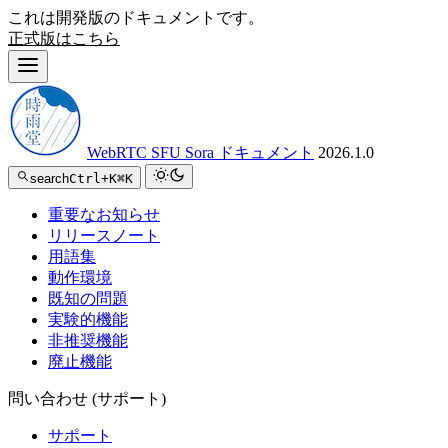
これは開発版のドキュメントです。
正式版はこちら
WebRTC SFU Sora ドキュメント
2026.1.0
search
Ctrl+K
⌘K
重要なお知らせ
リリースノート
用語集
動作環境
既知の問題
実験的機能
非推奨機能
廃止機能
問い合わせ (サポート)
サポート