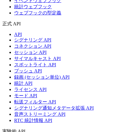
イベントウェブフック
統計ウェブフック
ウェブフックの型定義
正式 API
API
シグナリング API
コネクション API
セッション API
サイマルキャスト API
スポットライト API
プッシュ API
録画 (セッション単位) API
統計 API
ライセンス API
モード API
転送フィルター API
シグナリング通知メタデータ拡張 API
音声ストリーミング API
RTC 統計情報 API
実験的 API