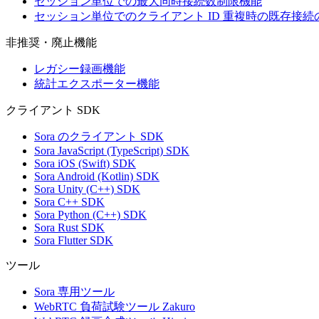
セッション単位での最大同時接続数制限機能
セッション単位でのクライアント ID 重複時の既存接
非推奨・廃止機能
レガシー録画機能
統計エクスポーター機能
クライアント SDK
Sora のクライアント SDK
Sora JavaScript (TypeScript) SDK
Sora iOS (Swift) SDK
Sora Android (Kotlin) SDK
Sora Unity (C++) SDK
Sora C++ SDK
Sora Python (C++) SDK
Sora Rust SDK
Sora Flutter SDK
ツール
Sora 専用ツール
WebRTC 負荷試験ツール Zakuro