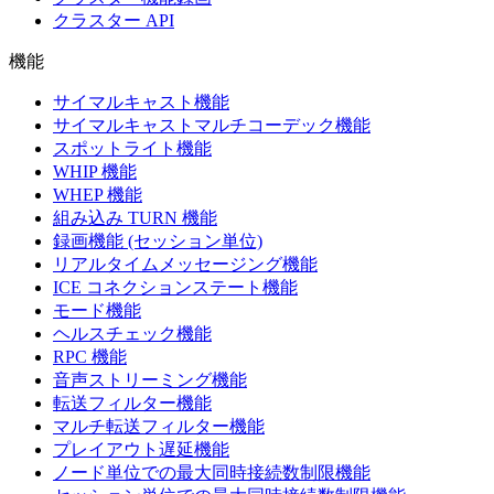
クラスター API
機能
サイマルキャスト機能
サイマルキャストマルチコーデック機能
スポットライト機能
WHIP 機能
WHEP 機能
組み込み TURN 機能
録画機能 (セッション単位)
リアルタイムメッセージング機能
ICE コネクションステート機能
モード機能
ヘルスチェック機能
RPC 機能
音声ストリーミング機能
転送フィルター機能
マルチ転送フィルター機能
プレイアウト遅延機能
ノード単位での最大同時接続数制限機能