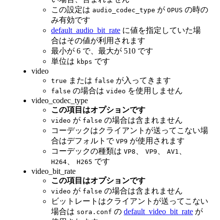
この設定は
が
の時の
audio_codec_type
OPUS
み有効です
default_audio_bit_rate
に値を指定していた場
合はその値が利用されます
最小が 6 で、最大が 510 です
単位は
です
kbps
video
または
が入ってきます
true
false
の場合は
を使用しません
false
video
video_codec_type
この項目はオプションです
が
の場合は含まれません
video
false
コーデックはクライアントが送ってこない場
合はデフォルトで
が使用されます
VP9
コーデックの種類は
、
、
、
VP8
VP9
AV1
、
です
H264
H265
video_bit_rate
この項目はオプションです
が
の場合は含まれません
video
false
ビットレートはクライアントが送ってこない
場合は
の
default_video_bit_rate
が
sora.conf