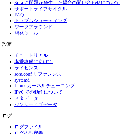
Sora に問題が発生した場合の問い合わせについて
サポートライフサイクル
FAQ
トラブルシューティング
ワークアラウンド
開発ツール
設定
チュートリアル
本番稼働に向けて
ライセンス
sora.conf リファレンス
systemd
Linux カーネルチューニング
IPv6 での動作について
メタデータ
センシティブデータ
ログ
ログファイル
ログの型定義