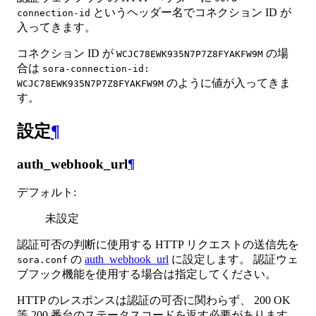
というヘッダー名でコネクション ID が
connection-id
入ってきます。
コネクション ID が
の場
WCJC78EWK935N7P7Z8FYAKFW9M
合は
sora-connection-id:
のように値が入ってきま
WCJC78EWK935N7P7Z8FYAKFW9M
す。
設定
¶
auth_webhook_url
¶
デフォルト
:
未設定
認証可否の判断に使用する HTTP リクエストの送信先を
の
auth_webhook_url
に設定します。 認証ウェ
sora.conf
ブフック機能を使用する場合は指定してください。
HTTP のレスポンスは認証の可否に関わらず、 200 OK
等 200 番台のステータスコードを返す必要があります。