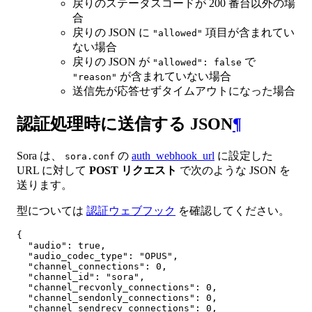
戻りのステータスコードが 200 番台以外の場
合
戻りの JSON に
項目が含まれてい
"allowed"
ない場合
戻りの JSON が
で
"allowed": false
が含まれていない場合
"reason"
送信先が応答せずタイムアウトになった場合
認証処理時に送信する JSON
¶
Sora は、
の
auth_webhook_url
に設定した
sora.conf
URL に対して
POST リクエスト
で次のような JSON を
送ります。
型については
認証ウェブフック
を確認してください。
{

  "audio": true,

  "audio_codec_type": "OPUS",

  "channel_connections": 0,

  "channel_id": "sora",

  "channel_recvonly_connections": 0,

  "channel_sendonly_connections": 0,

  "channel_sendrecv_connections": 0,
