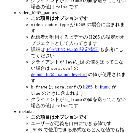
クライアントが
の値を送ってこない
b_frame
場合の値は
です
false
video_h265_params
この項目はオプションです
が
の場合に含まれま
video_codec_type
H265
す
配信者が利用するビデオの H265 の設定がオ
ブジェクトとして入ってきます
詳細は
ビデオの H.265 設定指定
も参考にし
てください
クライアントが
の値を送ってこな
level_id
い場合は
の
sora.conf
default_h265_param_level_id
の値が使用されま
す
は
の
h265_b_frame
が
b_frame
sora.conf
のときに含まれます
true
クライアントが
の値を送ってこない
b_frame
場合の値は
です
false
metadata
この項目はオプションです
ユーザーが定義を自由にできる値です
JSON で使用できる形式ならどんな値でも指