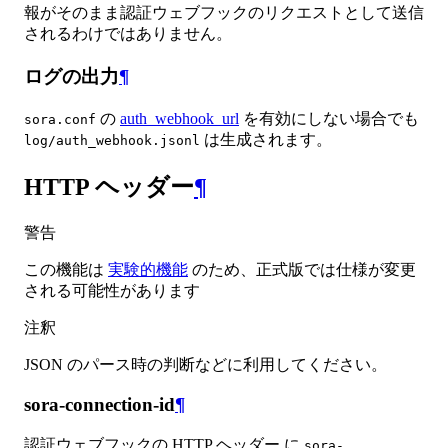
報がそのまま認証ウェブフックのリクエストとして送信
されるわけではありません。
ログの出力
¶
の
auth_webhook_url
を有効にしない場合でも
sora.conf
は生成されます。
log/auth_webhook.jsonl
HTTP ヘッダー
¶
警告
この機能は
実験的機能
のため、正式版では仕様が変更
される可能性があります
注釈
JSON のパース時の判断などに利用してください。
sora-connection-id
¶
認証ウェブフックの HTTP ヘッダー に
sora-