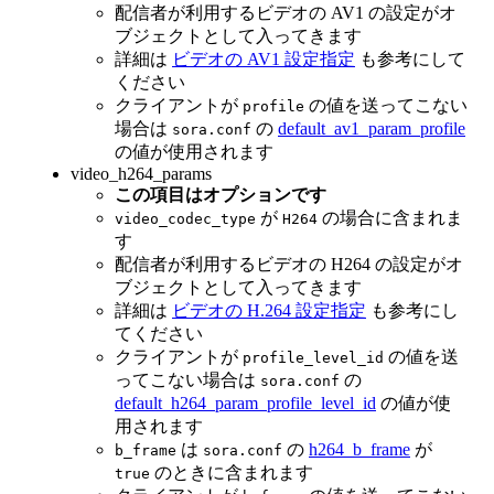
配信者が利用するビデオの AV1 の設定がオ
ブジェクトとして入ってきます
詳細は
ビデオの AV1 設定指定
も参考にして
ください
クライアントが
の値を送ってこない
profile
場合は
の
default_av1_param_profile
sora.conf
の値が使用されます
video_h264_params
この項目はオプションです
が
の場合に含まれま
video_codec_type
H264
す
配信者が利用するビデオの H264 の設定がオ
ブジェクトとして入ってきます
詳細は
ビデオの H.264 設定指定
も参考にし
てください
クライアントが
の値を送
profile_level_id
ってこない場合は
の
sora.conf
default_h264_param_profile_level_id
の値が使
用されます
は
の
h264_b_frame
が
b_frame
sora.conf
のときに含まれます
true