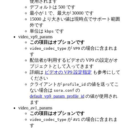
使用されます
デフォルトは 500 です
最小が 1 で、最大が 30000 です
15000 より大きい値は現時点でサポート範囲
外です
単位は
です
kbps
video_vp9_params
この項目はオプションです
が
の場合に含まれま
video_codec_type
VP9
す
配信者が利用するビデオの VP9 の設定がオ
ブジェクトとして入ってきます
詳細は
ビデオの VP9 設定指定
も参考にして
ください
クライアントが
の値を送ってこ
profile_id
ない場合は
の
sora.conf
default_vp9_param_profile_id
の値が使用され
ます
video_av1_params
この項目はオプションです
が
の場合に含まれま
video_codec_type
AV1
す