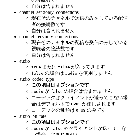
自分は含まれません
channel_sendonly_connections
現在そのチャネルで送信のみをしている配信
者の接続数です
自分は含まれません
channel_recvonly_connections
現在そのチャネルの配信を受信のみしている
視聴者の接続数です
自分は含まれません
audio
または
が入ってきます
true
false
の場合は
を使用しません
false
audio
audio_codec_type
この項目はオプションです
が
の場合は含まれません
audio
false
コーデックはクライアントが送ってこない場
合はデフォルトで
が使用されます
OPUS
コーデックの種類は
のみです
OPUS
audio_bit_rate
この項目はオプションです
が
やクライアントが送ってこな
audio
false
い場合、含まれません