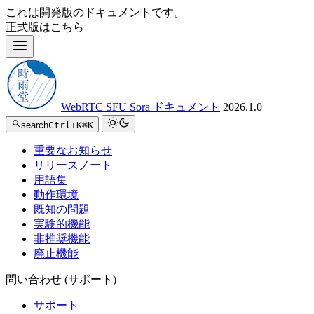
これは開発版のドキュメントです。
正式版はこちら
WebRTC SFU Sora ドキュメント
2026.1.0
search
Ctrl+K
⌘K
重要なお知らせ
リリースノート
用語集
動作環境
既知の問題
実験的機能
非推奨機能
廃止機能
問い合わせ (サポート)
サポート