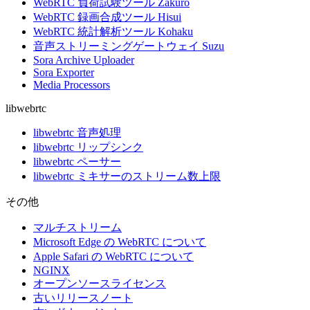
WebRTC 負荷試験ツール Zakuro
WebRTC 録画合成ツール Hisui
WebRTC 統計解析ツール Kohaku
音声ストリーミングゲートウェイ Suzu
Sora Archive Uploader
Sora Exporter
Media Processors
libwebrtc
libwebrtc 音声処理
libwebrtc リップシンク
libwebrtc ペーサー
libwebrtc ミキサーのストリーム数上限
その他
マルチストリーム
Microsoft Edge の WebRTC について
Apple Safari の WebRTC について
NGINX
オープンソースライセンス
古いリリースノート