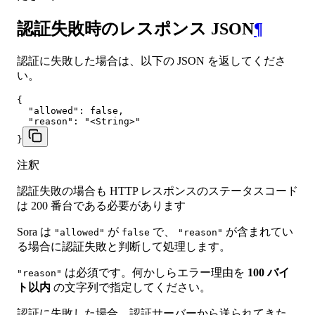
認証失敗時のレスポンス JSON
¶
認証に失敗した場合は、以下の JSON を返してくださ
い。
{

  "allowed": false,

  "reason": "<String>"

}
注釈
認証失敗の場合も HTTP レスポンスのステータスコード
は 200 番台である必要があります
Sora は
が
で、
が含まれてい
"allowed"
false
"reason"
る場合に認証失敗と判断して処理します。
は必須です。何かしらエラー理由を
100 バイ
"reason"
ト以内
の文字列で指定してください。
認証に失敗した場合、認証サーバーから送られてきた