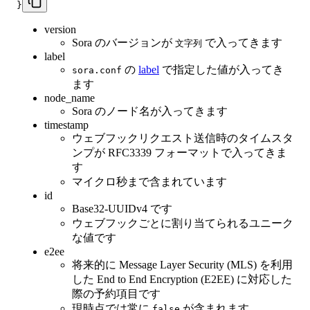
}
version
Sora のバージョンが
で入ってきます
文字列
label
の
label
で指定した値が入ってき
sora.conf
ます
node_name
Sora のノード名が入ってきます
timestamp
ウェブフックリクエスト送信時のタイムスタ
ンプが RFC3339 フォーマットで入ってきま
す
マイクロ秒まで含まれています
id
Base32-UUIDv4 です
ウェブフックごとに割り当てられるユニーク
な値です
e2ee
将来的に Message Layer Security (MLS) を利用
した End to End Encryption (E2EE) に対応した
際の予約項目です
現時点では常に
が含まれます
false