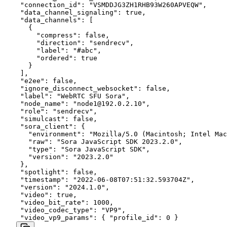
  "connection_id": "VSMDDJG3ZH1RHB93W260APVEQW",

  "data_channel_signaling": true,

  "data_channels": [

    {

      "compress": false,

      "direction": "sendrecv",

      "label": "#abc",

      "ordered": true

    }

  ],

  "e2ee": false,

  "ignore_disconnect_websocket": false,

  "label": "WebRTC SFU Sora",

  "node_name": "
node1@192.0.2.10
",

  "role": "sendrecv",

  "simulcast": false,

  "sora_client": {

    "environment": "Mozilla/5.0 (Macintosh; Intel Mac
    "raw": "Sora JavaScript SDK 2023.2.0",

    "type": "Sora JavaScript SDK",

    "version": "2023.2.0"

  },

  "spotlight": false,

  "timestamp": "2022-06-08T07:51:32.593704Z",

  "version": "2024.1.0",

  "video": true,

  "video_bit_rate": 1000,

  "video_codec_type": "VP9",

  "video_vp9_params": { "profile_id": 0 }
