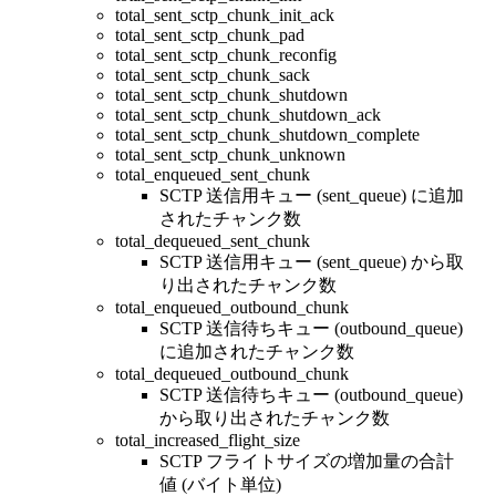
total_sent_sctp_chunk_init_ack
total_sent_sctp_chunk_pad
total_sent_sctp_chunk_reconfig
total_sent_sctp_chunk_sack
total_sent_sctp_chunk_shutdown
total_sent_sctp_chunk_shutdown_ack
total_sent_sctp_chunk_shutdown_complete
total_sent_sctp_chunk_unknown
total_enqueued_sent_chunk
SCTP 送信用キュー (sent_queue) に追加
されたチャンク数
total_dequeued_sent_chunk
SCTP 送信用キュー (sent_queue) から取
り出されたチャンク数
total_enqueued_outbound_chunk
SCTP 送信待ちキュー (outbound_queue)
に追加されたチャンク数
total_dequeued_outbound_chunk
SCTP 送信待ちキュー (outbound_queue)
から取り出されたチャンク数
total_increased_flight_size
SCTP フライトサイズの増加量の合計
値 (バイト単位)