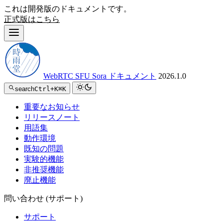
これは開発版のドキュメントです。
正式版はこちら
WebRTC SFU Sora ドキュメント
2026.1.0
search
Ctrl+K
⌘K
重要なお知らせ
リリースノート
用語集
動作環境
既知の問題
実験的機能
非推奨機能
廃止機能
問い合わせ (サポート)
サポート