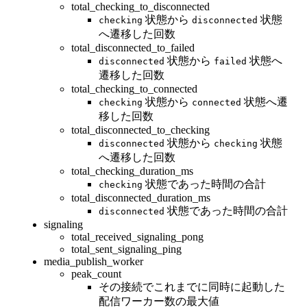
total_checking_to_disconnected
状態から
状態
checking
disconnected
へ遷移した回数
total_disconnected_to_failed
状態から
状態へ
disconnected
failed
遷移した回数
total_checking_to_connected
状態から
状態へ遷
checking
connected
移した回数
total_disconnected_to_checking
状態から
状態
disconnected
checking
へ遷移した回数
total_checking_duration_ms
状態であった時間の合計
checking
total_disconnected_duration_ms
状態であった時間の合計
disconnected
signaling
total_received_signaling_pong
total_sent_signaling_ping
media_publish_worker
peak_count
その接続でこれまでに同時に起動した
配信ワーカー数の最大値