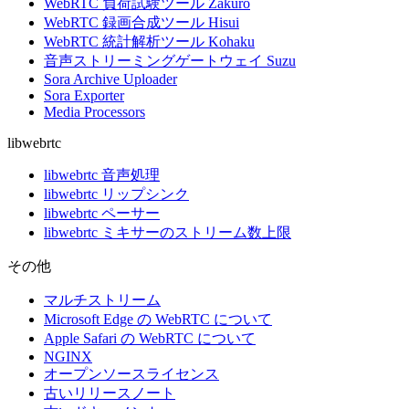
WebRTC 負荷試験ツール Zakuro
WebRTC 録画合成ツール Hisui
WebRTC 統計解析ツール Kohaku
音声ストリーミングゲートウェイ Suzu
Sora Archive Uploader
Sora Exporter
Media Processors
libwebrtc
libwebrtc 音声処理
libwebrtc リップシンク
libwebrtc ペーサー
libwebrtc ミキサーのストリーム数上限
その他
マルチストリーム
Microsoft Edge の WebRTC について
Apple Safari の WebRTC について
NGINX
オープンソースライセンス
古いリリースノート