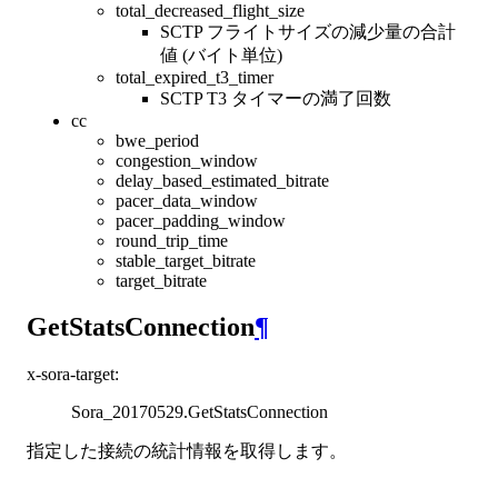
total_decreased_flight_size
SCTP フライトサイズの減少量の合計
値 (バイト単位)
total_expired_t3_timer
SCTP T3 タイマーの満了回数
cc
bwe_period
congestion_window
delay_based_estimated_bitrate
pacer_data_window
pacer_padding_window
round_trip_time
stable_target_bitrate
target_bitrate
GetStatsConnection
¶
x-sora-target
:
Sora_20170529.GetStatsConnection
指定した接続の統計情報を取得します。