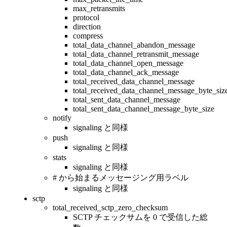
max_retransmits
protocol
direction
compress
total_data_channel_abandon_message
total_data_channel_retransmit_message
total_data_channel_open_message
total_data_channel_ack_message
total_received_data_channel_message
total_received_data_channel_message_byte_siz
total_sent_data_channel_message
total_sent_data_channel_message_byte_size
notify
signaling と同様
push
signaling と同様
stats
signaling と同様
# から始まるメッセージング用ラベル
signaling と同様
sctp
total_received_sctp_zero_checksum
SCTP チェックサムを 0 で受信した総