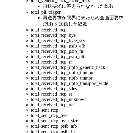
total_generic_nack_cache_miss
再送要求に答えられなかった総数
total_pli_trigger
再送要求が限界に来たため全画面要求
(PLI) を送信した総数
total_received_rtcp
total_received_rtcp_bye
total_received_rtcp_byte_size
total_received_rtcp_psfb_afb
total_received_rtcp_psfb_fir
total_received_rtcp_psfb_pli
total_received_rtcp_rr
total_received_rtcp_rtpfb_generic_nack
total_received_rtcp_rtpfb_tmmbn
total_received_rtcp_rtpfb_tmmbr
total_received_rtcp_rtpfb_transport_wide
total_received_rtcp_sdes
total_received_rtcp_sr
total_received_rtcp_unknown
total_received_rtcp_xr
total_sent_rtcp
total_sent_rtcp_bye
total_sent_rtcp_byte_size
total_sent_rtcp_psfb_afb
total_sent_rtcp_psfb_fir