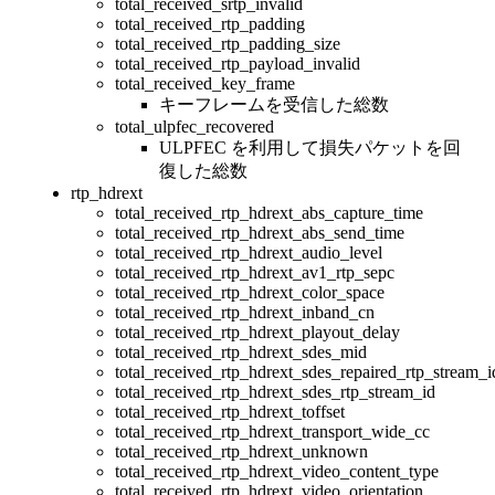
total_received_srtp_invalid
total_received_rtp_padding
total_received_rtp_padding_size
total_received_rtp_payload_invalid
total_received_key_frame
キーフレームを受信した総数
total_ulpfec_recovered
ULPFEC を利用して損失パケットを回
復した総数
rtp_hdrext
total_received_rtp_hdrext_abs_capture_time
total_received_rtp_hdrext_abs_send_time
total_received_rtp_hdrext_audio_level
total_received_rtp_hdrext_av1_rtp_sepc
total_received_rtp_hdrext_color_space
total_received_rtp_hdrext_inband_cn
total_received_rtp_hdrext_playout_delay
total_received_rtp_hdrext_sdes_mid
total_received_rtp_hdrext_sdes_repaired_rtp_stream_i
total_received_rtp_hdrext_sdes_rtp_stream_id
total_received_rtp_hdrext_toffset
total_received_rtp_hdrext_transport_wide_cc
total_received_rtp_hdrext_unknown
total_received_rtp_hdrext_video_content_type
total_received_rtp_hdrext_video_orientation