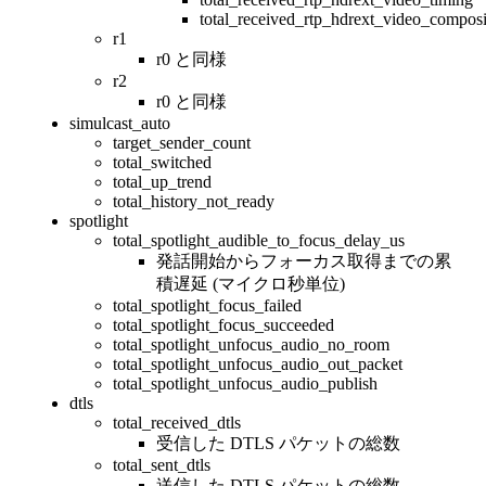
total_received_rtp_hdrext_video_composi
r1
r0 と同様
r2
r0 と同様
simulcast_auto
target_sender_count
total_switched
total_up_trend
total_history_not_ready
spotlight
total_spotlight_audible_to_focus_delay_us
発話開始からフォーカス取得までの累
積遅延 (マイクロ秒単位)
total_spotlight_focus_failed
total_spotlight_focus_succeeded
total_spotlight_unfocus_audio_no_room
total_spotlight_unfocus_audio_out_packet
total_spotlight_unfocus_audio_publish
dtls
total_received_dtls
受信した DTLS パケットの総数
total_sent_dtls
送信した DTLS パケットの総数