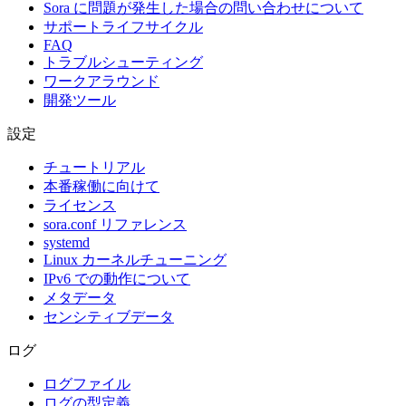
Sora に問題が発生した場合の問い合わせについて
サポートライフサイクル
FAQ
トラブルシューティング
ワークアラウンド
開発ツール
設定
チュートリアル
本番稼働に向けて
ライセンス
sora.conf リファレンス
systemd
Linux カーネルチューニング
IPv6 での動作について
メタデータ
センシティブデータ
ログ
ログファイル
ログの型定義