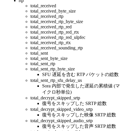
rtp
total_received
total_received_byte_size
total_received_rtp
total_received_rtp_byte_size
total_received_rtp_red
total_received_rtp_red_rtx
total_received_rtp_red_ulpfec
total_received_rtp_rtx
total_received_sounding_rtp
total_sent
total_sent_byte_size
total_sent_rtp
total_sent_rtp_byte_size
SFU 遅延を含む RTP パケットの総数
total_sent_rtp_sfu_delay_us
Sora 内部で発生した遅延の累積値 (マ
イクロ秒単位)
total_decrypt_skipped_srtp
復号をスキップした SRTP 総数
total_decrypt_skipped_video_srtp
復号をスキップした映像 SRTP 総数
total_decrypt_skipped_audio_srtp
復号をスキップした音声 SRTP 総数