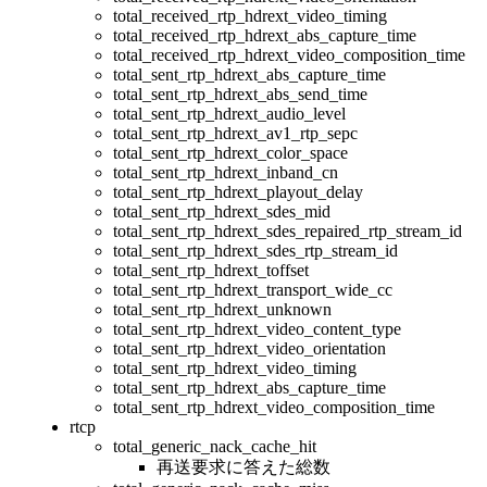
total_received_rtp_hdrext_video_timing
total_received_rtp_hdrext_abs_capture_time
total_received_rtp_hdrext_video_composition_time
total_sent_rtp_hdrext_abs_capture_time
total_sent_rtp_hdrext_abs_send_time
total_sent_rtp_hdrext_audio_level
total_sent_rtp_hdrext_av1_rtp_sepc
total_sent_rtp_hdrext_color_space
total_sent_rtp_hdrext_inband_cn
total_sent_rtp_hdrext_playout_delay
total_sent_rtp_hdrext_sdes_mid
total_sent_rtp_hdrext_sdes_repaired_rtp_stream_id
total_sent_rtp_hdrext_sdes_rtp_stream_id
total_sent_rtp_hdrext_toffset
total_sent_rtp_hdrext_transport_wide_cc
total_sent_rtp_hdrext_unknown
total_sent_rtp_hdrext_video_content_type
total_sent_rtp_hdrext_video_orientation
total_sent_rtp_hdrext_video_timing
total_sent_rtp_hdrext_abs_capture_time
total_sent_rtp_hdrext_video_composition_time
rtcp
total_generic_nack_cache_hit
再送要求に答えた総数