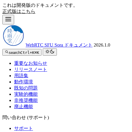
これは開発版のドキュメントです。
正式版はこちら
WebRTC SFU Sora ドキュメント
2026.1.0
search
Ctrl+K
⌘K
重要なお知らせ
リリースノート
用語集
動作環境
既知の問題
実験的機能
非推奨機能
廃止機能
問い合わせ (サポート)
サポート