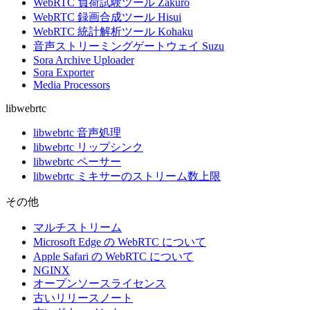
WebRTC 負荷試験ツール Zakuro
WebRTC 録画合成ツール Hisui
WebRTC 統計解析ツール Kohaku
音声ストリーミングゲートウェイ Suzu
Sora Archive Uploader
Sora Exporter
Media Processors
libwebrtc
libwebrtc 音声処理
libwebrtc リップシンク
libwebrtc ペーサー
libwebrtc ミキサーのストリーム数上限
その他
マルチストリーム
Microsoft Edge の WebRTC について
Apple Safari の WebRTC について
NGINX
オープンソースライセンス
古いリリースノート