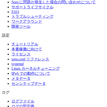
Sora に問題が発生した場合の問い合わせについて
サポートライフサイクル
FAQ
トラブルシューティング
ワークアラウンド
開発ツール
設定
チュートリアル
本番稼働に向けて
ライセンス
sora.conf リファレンス
systemd
Linux カーネルチューニング
IPv6 での動作について
メタデータ
センシティブデータ
ログ
ログファイル
ログの型定義